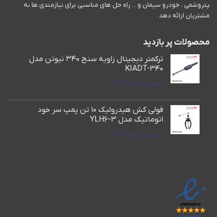
پتروشمی ، خودرو سیمان و ... راه حل های مناسبی برای نیازمندی ها به
مشتریان ارائه دهد .
محصولات پر بازدید
ترکمتر دیجیتال زاویه سنج 340 نیوتن مدل
KIADT-340
تومان
168,900,000
فولی کش هیدرولیک 10 تن پمپ سر خود
اتوماتیک مدل YLH6-3
تومان
260,800,000