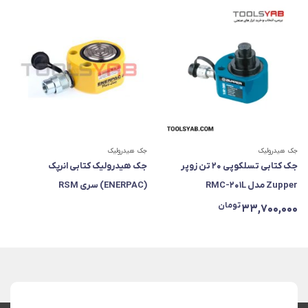
جک هیدرولیک
جک هیدرولیک
جک کتابی تسلکوپی ۲۰ تن زوپر
جک هیدرولیک کتابی انرپک
Zupper مدل RMC-201L
(ENERPAC) سری RSM
تومان
33,700,000