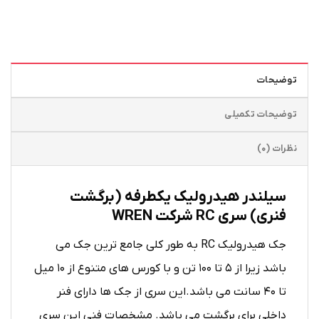
توضیحات
توضیحات تکمیلی
نظرات (0)
سیلندر هیدرولیک یکطرفه (برگشت
فنری) سری RC شرکت WREN
جک هیدرولیک RC به طور کلی جامع ترین جک می
باشد زیرا از ۵ تا ۱۰۰ تن و با کورس های متنوع از ۱۰ میل
تا ۴۰ سانت می باشد.این سری از جک ها دارای فنر
داخلی برای برگشت می باشد. مشخصات فنی این سری