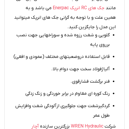
مانند
جک های RC انرپک Enerpac
می باشد و به
همین علت و با توجه به گرانی جک های انرپک میتوانید
این مدل را جایگزین کنید.
گلویی و شفت رزوه شده و سوراخهایی جهت نصب
برروی پایه
قابل استفاده دروضعیتهای مختلف (عمودی و افقی)
آلیاژفولاد سخت جهت دوام بالا.
فنر برگشت فشارقوی.
رنگ کوره ای مقاوم در برابر خوردگی و زنگ زدگی
گردگیرشفت جهت جلوگیری ازآلودگی شفت وافزایش
طول عمر
شرکت
WREN Hydraulic
بزرگترین سازنده
آچار