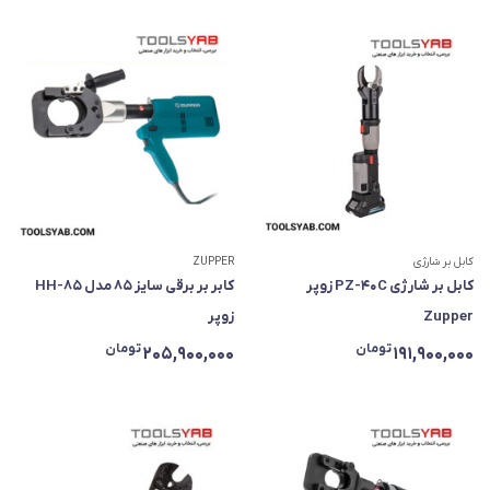
کابل بر شارژی
ZUPPER
کابل بر شارژی PZ-40C زوپر
کابر بر برقی سایز ۸۵ مدل HH-85
Zupper
زوپر
تومان
تومان
205,900,000
191,900,000