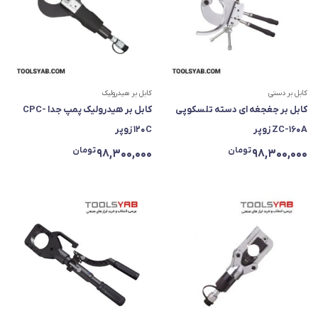
کابل بر دستی
کابل بر هیدرولیک
کابل بر جغجغه ای دسته تلسکوپی
کابل بر هیدرولیک پمپ جدا CPC-
ZC-160A زوپر
120C زوپر
تومان
تومان
98,300,000
98,300,000