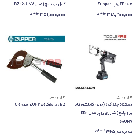
EB-105 زوپر Zupper
کابل بر، پانچ) مدل BZ-60UNV
تومان
تومان
351,000,000
318,200,000
کابل بر شارژی
کابل بر دستی
دستگاه چند کاره (پرس کابلشو، کابل
کابل بر مارک ZUPPER سری TCR
بر و پانچ) شارژی زوپر مدل EB-
60UNV
تومان
365,000,000