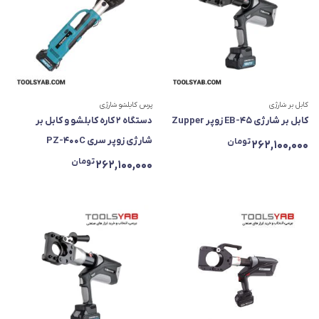
کابل بر شارژی
پرس کابلشو شارژی
کابل بر شارژی EB-45 زوپر Zupper
دستگاه ۲ کاره کابلشو و کابل بر
شارژی زوپر سری PZ-400C
تومان
262,100,000
تومان
262,100,000