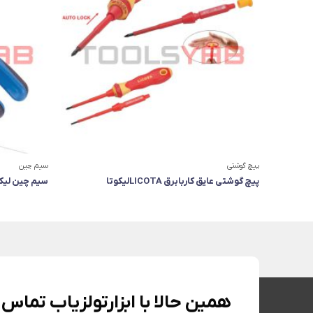
پیچ گوشتی
سیم چین
پیچ گوشتی عایق کاربابرق LICOTAلیکوتا
سیم چین لیکوتا Licota 
همین حالا با ابزارتولزیاب تماس 