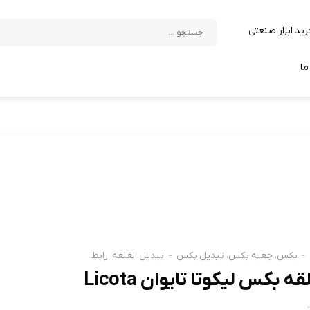
جستجو
رید ابزار صنعتی
برای:
ما
-
بکس، جعبه بکس، تبدیل بکس
-
تبدیل، لغلغه، رابط
قه بکس لیکوتا تایوان Licota