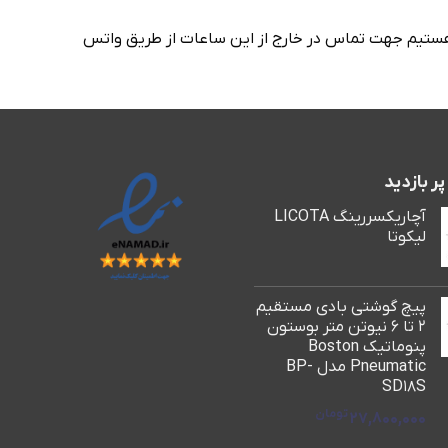
 شب پاسخگوی شما هستیم جهت تماس در خارج از این ساعات از طریق واتس
 بازدید
آچاریکسررینگ LICOTA
لیکوتا
پیچ گوشتی بادی مستقیم
2 تا 6 نیوتن متر بوستون
پنوماتیک Boston
Pneumatic مدل BP-
SD18S
تومان
27,800,000