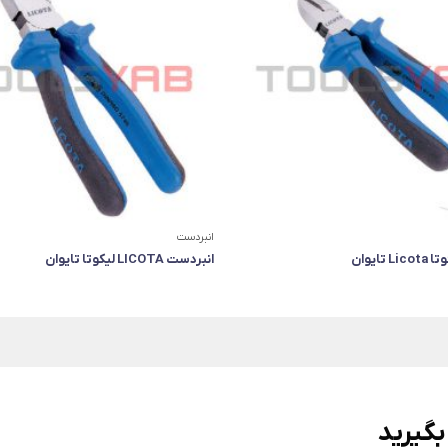
انبردست
تایوان
انبردست LICOTA لیکوتا تایوان
بگیرید