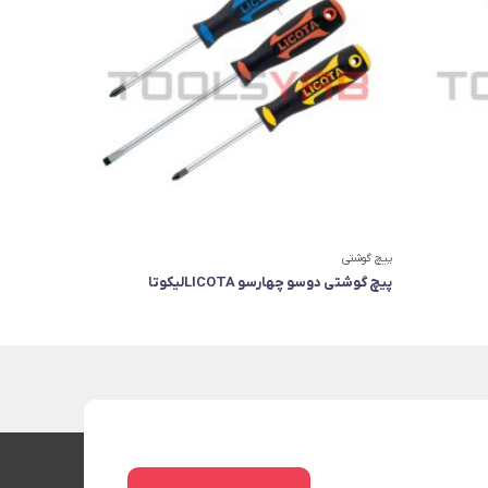
پیچ گوشتی
جعبه بکس
پیچ گوشتی دوسو چهارسو LICOTAلیکوتا
جعبه بکس درایو ۳/۸ اینچ لیکو