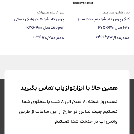
پرس کابلشو هیدرولیک
پرس کابلشو هیدرولیک
کلگی پرس کابلشو پمپ جدا سایز
پرس کابلشو هیدرولیکی دستی
۶۳۰ مدل FYQ-630
zupper مدل KYQ-400
تومان
تومان
70,200,000
73,900,000
همین حالا با ابزارتولزیاب تماس بگیرید
هفت روز هفته ،8 صبح الی 8 شب پاسخگوی شما
هستیم جهت تماس در خارج از این ساعات از طریق
واتس اپ در خدمت شما هستیم