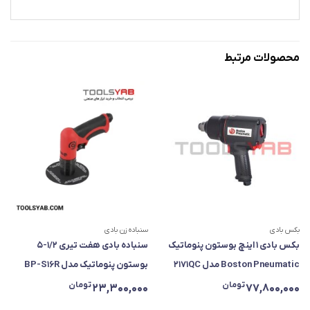
محصولات مرتبط
بکس بادی
سنباده زن بادی
بکس بادی ۱ اینچ بوستون پنوماتیک
سنباده بادی هفت تیری ۱/۲-۵
Boston Pneumatic مدل ۲۱۷۱QC
بوستون پنوماتیک مدل BP-S16R
تومان
تومان
23,300,000
77,800,000