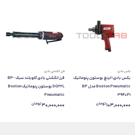
بکس بادی
فرز انگشتی بادی
بکس بادی ۱ اینچ بوستون پنوماتیک
فرز انگشتی بادی گلوبلند سبک BP-
Boston Pneumatic مدل BP
DG22L بوستون پنوماتیک Boston
Pneumatic
3940P1
تومان
تومان
30,000,000
103,000,000