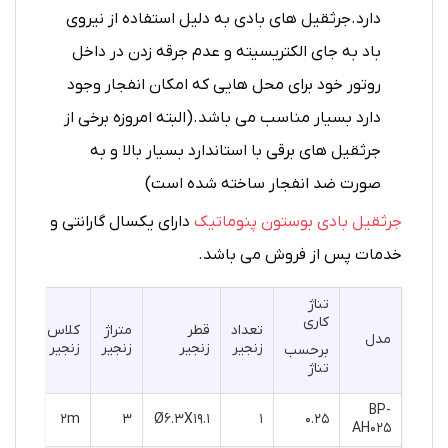
دارد.جرثقیل های بادی به دلیل استفاده از نیروی
باد به جای الکتریسیته و عدم جرقه زدن در داخل
روتور خود برای محل هایی که امکان انفجار وجود
دارد بسیار مناسب می باشد.(البته امروزه برخی از
جرثقیل های برقی با استاندارد بسیار بالا و به
صورت ضد انفجار ساخته شده است)
جرثقیل بادی بوستون پنوماتیک
دارای یکسال گارانتی و
خدمات پس از فروش می باشد.
تناژ
کاری
تعداد
قطر
متراژ
کلاس
مدل
زنجیر
زنجیر
زنجیر
زنجیر
برحسب
تناژ
BP-
۲m
۳
Ø۶.۳X19.1
۱
۰.۲۵
AH025