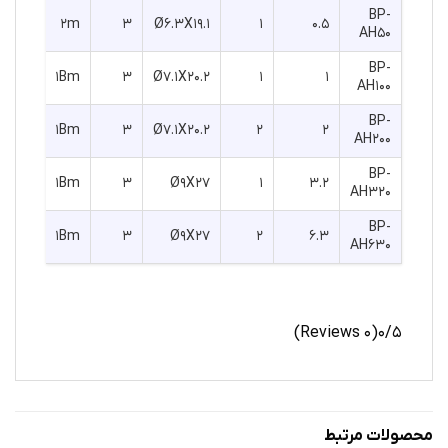
BP-
۲m
۳
Ø۶.۳X19.1
۱
۰.۵
AH50
BP-
۱Bm
۳
Ø۷.۱X20.2
۱
۱
AH100
BP-
۱Bm
۳
Ø۷.۱X20.2
۲
۲
AH200
BP-
۱Bm
۳
Ø۹X27
۱
۳.۲
AH320
BP-
۱Bm
۳
Ø۹X27
۲
۶.۳
AH630
(۰ Reviews)
۰/۵
محصولات مرتبط