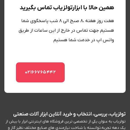
همین حالا با ابزارتولزیاب تماس بگیرید
هفت روز هفته ،8 صبح الی 8 شب پاسخگوی شما
هستیم جهت تماس در خارج از این ساعات از طریق
واتس اپ در خدمت شما هستیم
02166765442
تولزیاب، بررسی، انتخاب و خرید آنلاین ابزار آلات صنعتی
تولزیاب به عنوان یکی از تخصصی ترین فروشگاه های اینترنتی ابزار با بیش از
یک دهه تجربه،توانسته با شناخت نیازمندی های صنایع مختلف نظیز گاز و