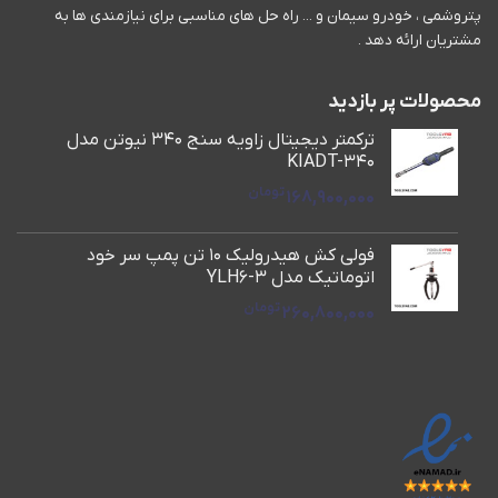
پتروشمی ، خودرو سیمان و ... راه حل های مناسبی برای نیازمندی ها به
مشتریان ارائه دهد .
محصولات پر بازدید
ترکمتر دیجیتال زاویه سنج 340 نیوتن مدل
KIADT-340
تومان
168,900,000
فولی کش هیدرولیک 10 تن پمپ سر خود
اتوماتیک مدل YLH6-3
تومان
260,800,000